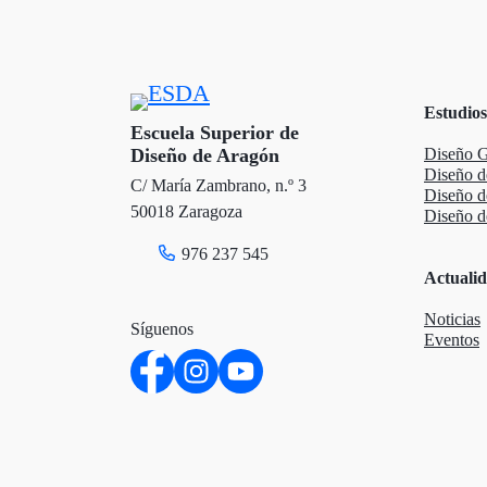
t
b
e
e
o
d
Estudios
r
o
I
Escuela Superior de
Diseño de Aragón
Diseño G
k
n
Diseño d
C/ María Zambrano, n.º 3
Diseño 
50018 Zaragoza
Diseño de
976 237 545
Actuali
Noticias
Síguenos
Eventos