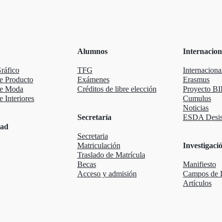
Alumnos
Internacion
ráfico
TFG
Internaciona
e Producto
Exámenes
Erasmus
de Moda
Créditos de libre elección
Proyecto BI
 Interiores
Cumulus
Noticias
Secretaría
ESDA Desis
dad
Secretaria
Matriculación
Investigaci
Traslado de Matrícula
Becas
Manifiesto
Acceso y admisión
Campos de I
Artículos