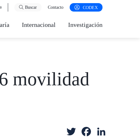
a
Buscar
Contacto
CODEX
aría
Internacional
Investigación
6 movilidad
T
F
L