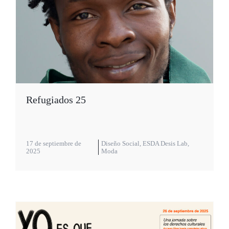
Refugiados 25
17 de septiembre de
Diseño Social
,
ESDA Desis Lab
,
2025
Moda