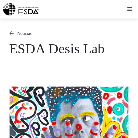
Saltar
Me
al
contenido
Noticias
ESDA Desis Lab