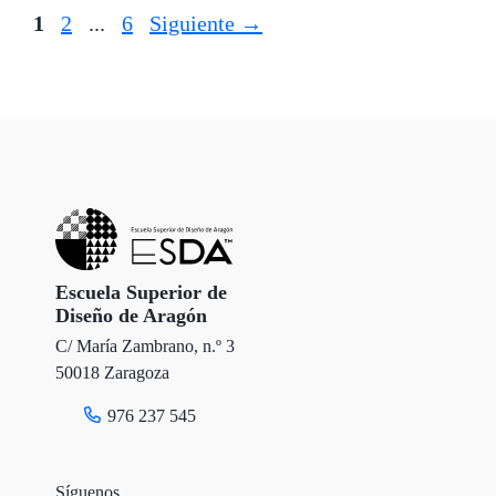
Página
Página
Página
1
2
...
6
Siguiente
→
Escuela Superior de
Diseño de Aragón
C/ María Zambrano, n.º 3
50018 Zaragoza
976 237 545
Síguenos