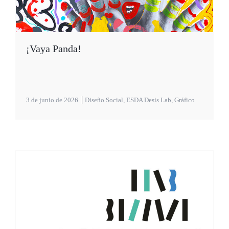
¡Vaya Panda!
3 de junio de 2026
Diseño Social
,
ESDA Desis Lab
,
Gráfico