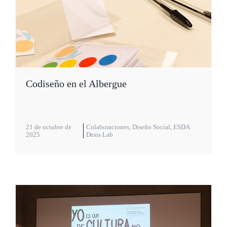
Codiseño en el Albergue
21 de octubre de
Colaboraciones
,
Diseño Social
,
ESDA
2025
Desis Lab