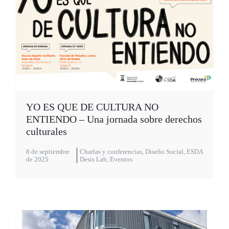
YO ES QUE DE CULTURA NO
ENTIENDO – Una jornada sobre derechos
culturales
8 de septiembre
Charlas y conferencias
,
Diseño Social
,
ESDA
de 2025
Desis Lab
,
Eventos