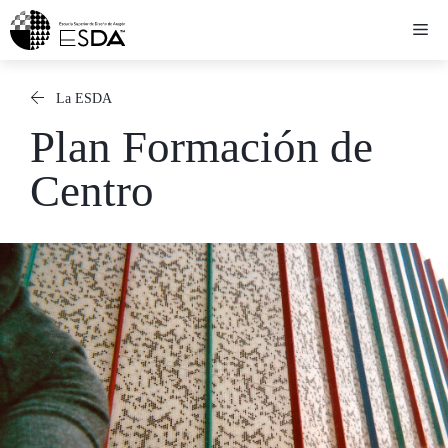
Saltar
Me
al
contenido
La ESDA
Plan Formación de
Centro