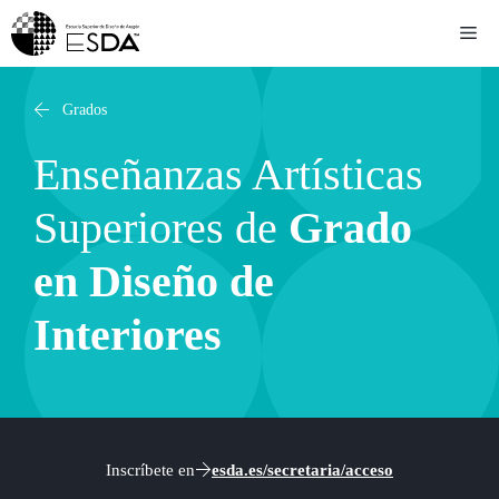
Saltar
Me
al
contenido
Grados
Enseñanzas Artísticas
Superiores de
Grado
en Diseño de
Interiores
Inscríbete en
esda.es/secretaria/acceso