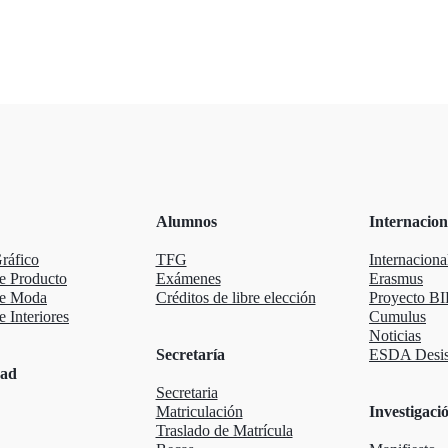
Alumnos
Internacion
ráfico
TFG
Internaciona
e Producto
Exámenes
Erasmus
de Moda
Créditos de libre elección
Proyecto BI
 Interiores
Cumulus
Noticias
Secretaría
ESDA Desis
dad
Secretaria
Matriculación
Investigaci
Traslado de Matrícula