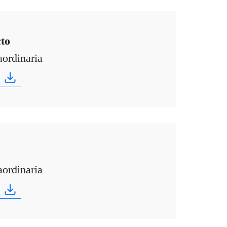
to
aordinaria
aordinaria