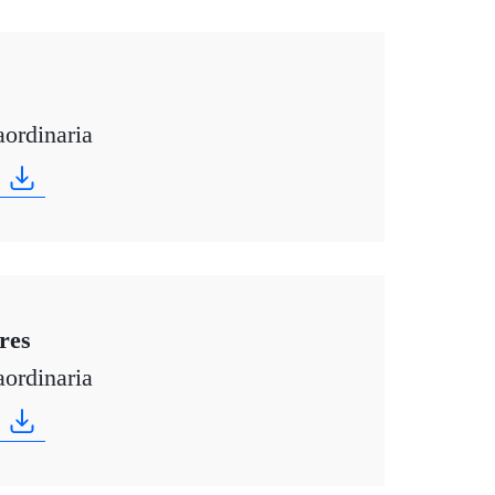
aordinaria
res
aordinaria