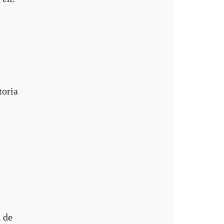
toria
n de