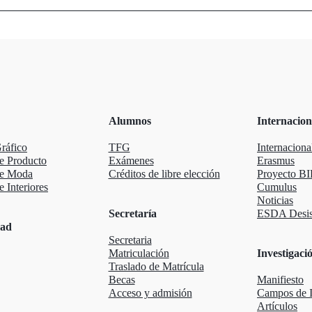
Alumnos
Internacion
ráfico
TFG
Internaciona
e Producto
Exámenes
Erasmus
de Moda
Créditos de libre elección
Proyecto BI
 Interiores
Cumulus
Noticias
Secretaría
ESDA Desis
dad
Secretaria
Matriculación
Investigaci
Traslado de Matrícula
Becas
Manifiesto
Acceso y admisión
Campos de I
Artículos