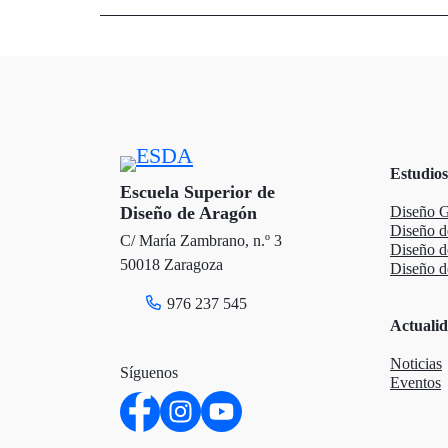
i
c
n
t
e
k
t
b
e
e
o
d
Estudios
r
o
I
Escuela Superior de
Diseño de Aragón
Diseño G
k
n
Diseño d
C/ María Zambrano, n.º 3
Diseño 
50018 Zaragoza
Diseño de
976 237 545
Actuali
Noticias
Síguenos
Eventos