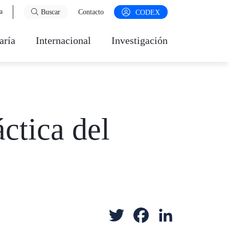
a
Buscar
Contacto
CODEX
aría
Internacional
Investigación
ctica del
T
F
L