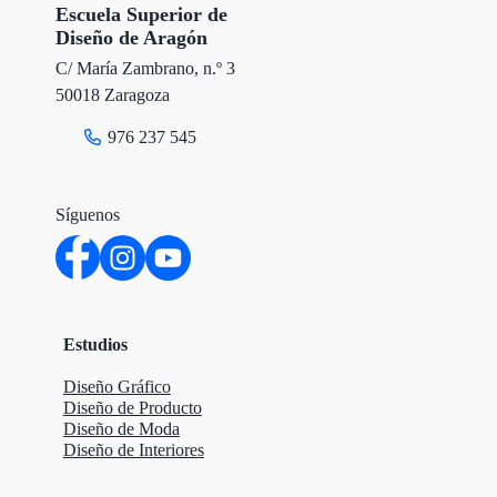
r
o
I
Escuela Superior de
Diseño de Aragón
k
n
C/ María Zambrano, n.º 3
50018 Zaragoza
976 237 545
Síguenos
Estudios
Diseño Gráfico
Diseño de Producto
Diseño de Moda
Diseño de Interiores