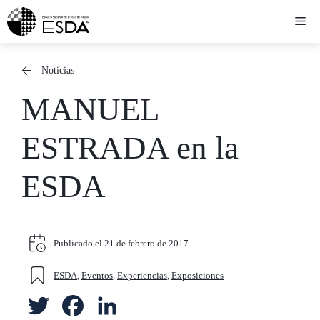
Saltar
Me
al
contenido
Noticias
MANUEL
ESTRADA en la
ESDA
Publicado el
21 de febrero de 2017
ESDA
,
Eventos
,
Experiencias
,
Exposiciones
T
F
L