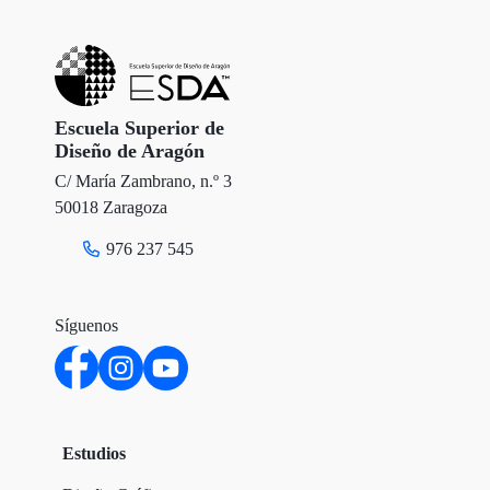
t
b
e
e
o
d
r
o
I
Escuela Superior de
Diseño de Aragón
k
n
C/ María Zambrano, n.º 3
50018 Zaragoza
976 237 545
Síguenos
Estudios