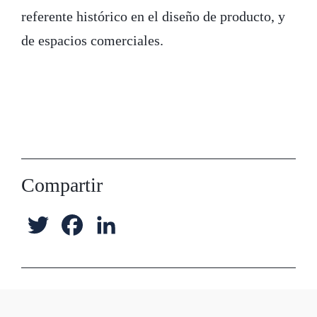
referente histórico en el diseño de producto, y
de espacios comerciales.
Compartir
T
F
L
w
a
i
i
c
n
t
e
k