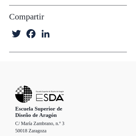
Compartir
T
F
L
w
a
i
i
c
n
t
e
k
t
b
e
e
o
d
r
o
I
Escuela Superior de
Diseño de Aragón
k
n
C/ María Zambrano, n.º 3
50018 Zaragoza