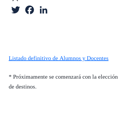
T
F
L
w
a
i
i
c
n
t
e
k
t
b
e
Listado definitivo de Alumnos y Docentes
e
o
d
* Próximamente se comenzará con la elección
r
o
I
de destinos.
k
n