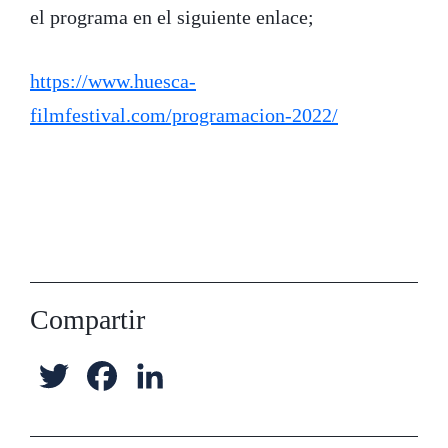
el programa en el siguiente enlace;
https://www.huesca-
filmfestival.com/programacion-2022/
Compartir
T
F
L
w
a
i