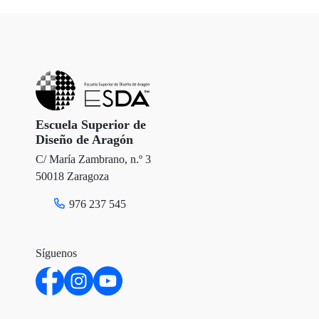
i
c
n
t
e
k
t
b
e
e
o
d
r
o
I
Escuela Superior de
Diseño de Aragón
k
n
C/ María Zambrano, n.º 3
50018 Zaragoza
976 237 545
Síguenos