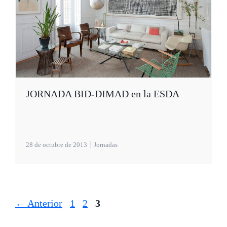
JORNADA BID-DIMAD en la ESDA
28 de octubre de 2013
Jornadas
Página
Página
Página
←
Anterior
1
2
3