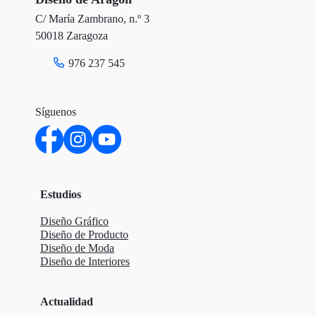
k
n
C/ María Zambrano, n.º 3
50018 Zaragoza
976 237 545
Síguenos
Estudios
Diseño Gráfico
Diseño de Producto
Diseño de Moda
Diseño de Interiores
Actualidad