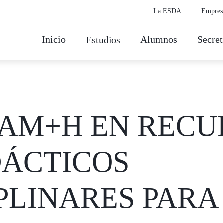
La ESDA
Empres
Inicio
Alumnos
Secret
Estudios
EAM+H EN RECU
DÁCTICOS
PLINARES PARA