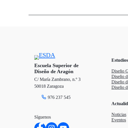
w
a
i
i
c
n
t
e
k
t
b
e
e
o
d
Estudios
r
o
I
Escuela Superior de
Diseño de Aragón
Diseño G
k
n
Diseño d
C/ María Zambrano, n.º 3
Diseño 
50018 Zaragoza
Diseño de
976 237 545
Actuali
Noticias
Síguenos
Eventos