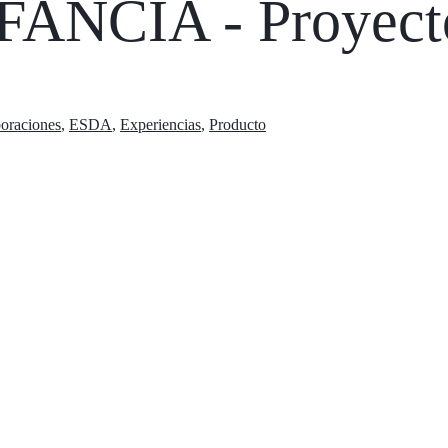
NCIA - Proyecto
oraciones
,
ESDA
,
Experiencias
,
Producto