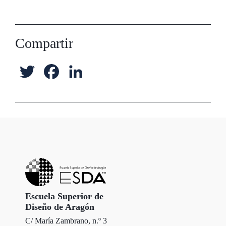
Compartir
T
F
L
w
a
i
i
c
n
t
e
k
t
b
e
e
o
d
r
o
I
Escuela Superior de
Diseño de Aragón
k
n
C/ María Zambrano, n.º 3