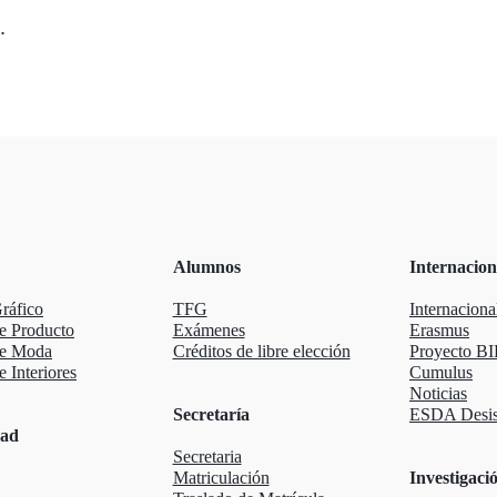
.
Alumnos
Internacion
ráfico
TFG
Internaciona
e Producto
Exámenes
Erasmus
de Moda
Créditos de libre elección
Proyecto BI
 Interiores
Cumulus
Noticias
Secretaría
ESDA Desis
dad
Secretaria
Matriculación
Investigaci