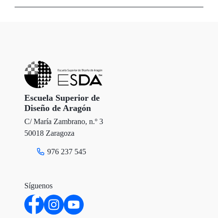
i
c
n
t
e
k
t
b
e
e
o
d
r
o
I
Escuela Superior de
Diseño de Aragón
k
n
C/ María Zambrano, n.º 3
50018 Zaragoza
976 237 545
Síguenos