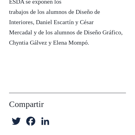
ESDA se exponen los
trabajos de los alumnos de Diseño de
Interiores, Daniel Escartín y César
Mercadal y de los alumnos de Diseño Gráfico,
Chyntia Gálvez y Elena Mompó.
Compartir
T
F
L
w
a
i