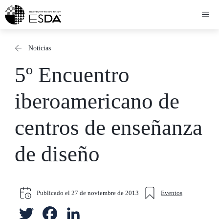
Saltar
Me
al
contenido
Noticias
5º Encuentro
iberoamericano de
centros de enseñanza
de diseño
Publicado el
27 de noviembre de 2013
Eventos
T
F
L