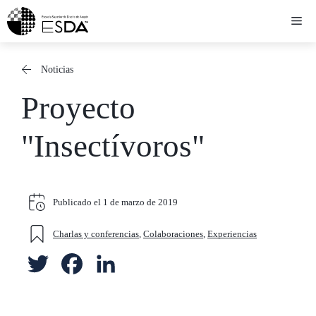
Saltar
Me
al
contenido
Noticias
Proyecto
"Insectívoros"
Publicado el
1 de marzo de 2019
Charlas y conferencias
,
Colaboraciones
,
Experiencias
T
F
L
w
a
i