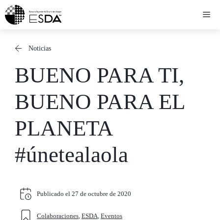
Saltar
Me
al
contenido
Noticias
BUENO PARA TI,
BUENO PARA EL
PLANETA
#únetealaola
Publicado el
27 de octubre de 2020
Colaboraciones
,
ESDA
,
Eventos