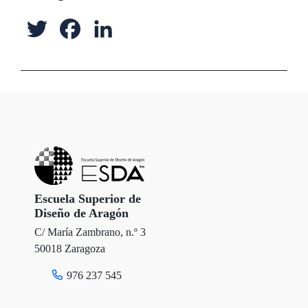
T
F
L
w
a
i
i
c
n
t
e
k
t
b
e
e
o
d
r
o
I
Escuela Superior de
Diseño de Aragón
k
n
C/ María Zambrano, n.º 3
50018 Zaragoza
976 237 545