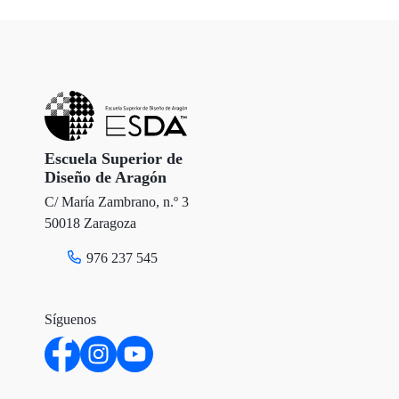
i
c
n
t
e
k
t
b
e
e
o
d
r
o
I
Escuela Superior de
Diseño de Aragón
k
n
C/ María Zambrano, n.º 3
50018 Zaragoza
976 237 545
Síguenos