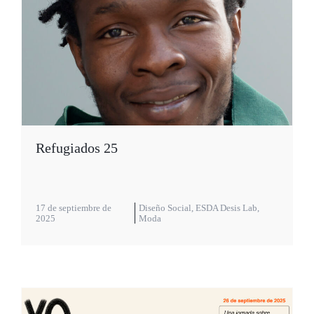
Refugiados 25
17 de septiembre de
Diseño Social
,
ESDA Desis Lab
,
2025
Moda