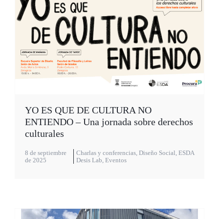
YO ES QUE DE CULTURA NO
ENTIENDO – Una jornada sobre derechos
culturales
8 de septiembre
Charlas y conferencias
,
Diseño Social
,
ESDA
de 2025
Desis Lab
,
Eventos