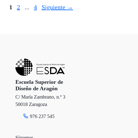
Página
Página
Página
1
2
...
4
Siguiente
→
Escuela Superior de
Diseño de Aragón
C/ María Zambrano, n.º 3
50018 Zaragoza
976 237 545
Síguenos