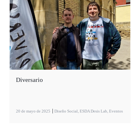
Diversario
20 de mayo de 2025
Diseño Social
,
ESDA Desis Lab
,
Eventos