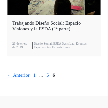
Trabajando Diseño Social: Espacio
Visiones y la ESDA (1ª parte)
23 de enero
Diseño Social
,
ESDA Desis Lab
,
Eventos
,
de 2019
Experiencias
,
Exposiciones
Página
Página
Página
←
Anterior
1
...
5
6