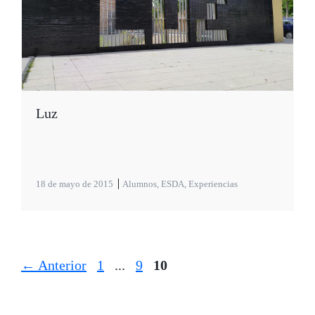
Luz
18 de mayo de 2015
Alumnos
,
ESDA
,
Experiencias
Página
Página
Página
←
Anterior
1
...
9
10