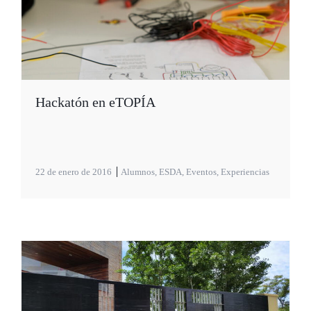
Hackatón en eTOPÍA
22 de enero de 2016
Alumnos
,
ESDA
,
Eventos
,
Experiencias