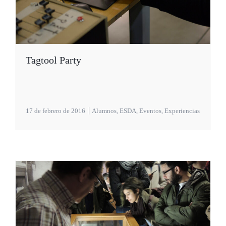
Tagtool Party
17 de febrero de 2016
Alumnos
,
ESDA
,
Eventos
,
Experiencias