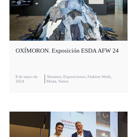
OXÍMORON. Exposición ESDA AFW 24
8 de mayo de
Alumnos
,
Exposiciones
,
Fashion Week
,
2024
Moda
,
Varios