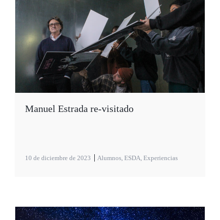
Manuel Estrada re-visitado
10 de diciembre de 2023
Alumnos
,
ESDA
,
Experiencias