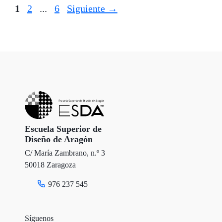
Página
Página
Página
1
2
...
6
Siguiente
→
Escuela Superior de
Diseño de Aragón
C/ María Zambrano, n.º 3
50018 Zaragoza
976 237 545
Síguenos