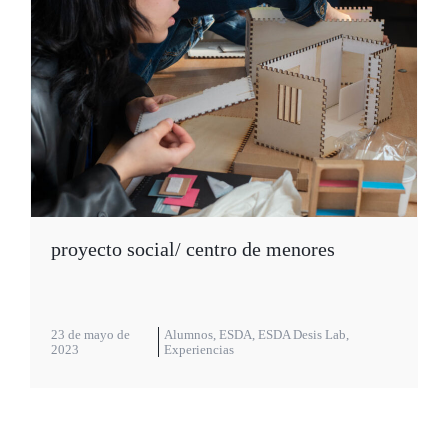
proyecto social/ centro de menores
23 de mayo de
Alumnos
,
ESDA
,
ESDA Desis Lab
,
2023
Experiencias