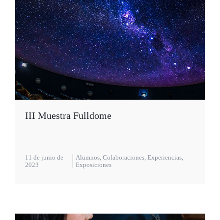
III Muestra Fulldome
11 de junio de
Alumnos
,
Colaboraciones
,
Experiencias
,
2023
Exposiciones