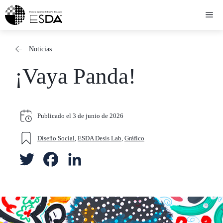
Saltar
Me
al
contenido
Noticias
¡Vaya Panda!
Publicado el
3 de junio de 2026
Diseño Social
,
ESDA Desis Lab
,
Gráfico
T
F
L
w
a
i
i
c
n
t
e
k