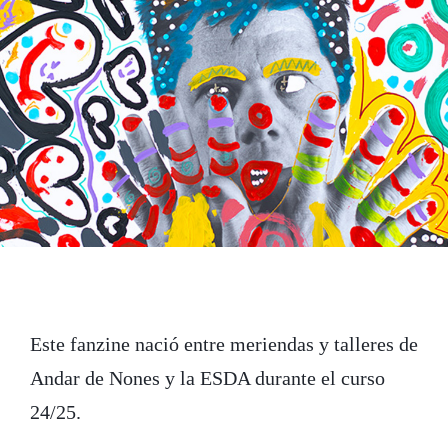
t
b
e
e
o
d
r
o
I
k
n
Este fanzine nació entre meriendas y talleres de
Andar de Nones y la ESDA durante el curso
24/25.