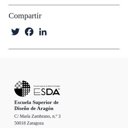
Compartir
T
F
L
w
a
i
i
c
n
t
e
k
t
b
e
e
o
d
r
o
I
Escuela Superior de
Diseño de Aragón
k
n
C/ María Zambrano, n.º 3
50018 Zaragoza