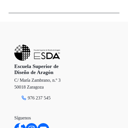
w
a
i
i
c
n
t
e
k
t
b
e
e
o
d
r
o
I
Escuela Superior de
Diseño de Aragón
k
n
C/ María Zambrano, n.º 3
50018 Zaragoza
976 237 545
Síguenos