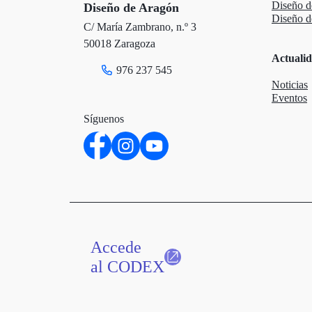
Diseño 
Diseño de Aragón
Diseño de
C/ María Zambrano, n.º 3
50018 Zaragoza
Actuali
976 237 545
Noticias
Eventos
Síguenos
Accede
al CODEX