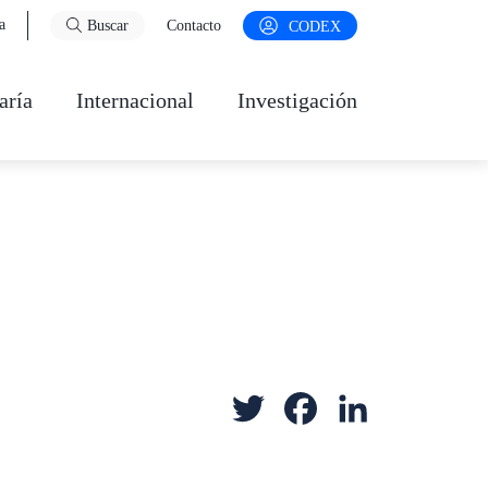
a
Buscar
Contacto
CODEX
aría
Internacional
Investigación
T
F
L
w
a
i