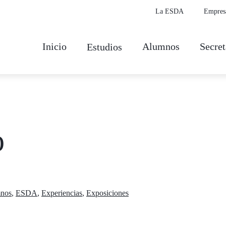
La ESDA
Empres
Inicio
Alumnos
Secret
Estudios
o
nos
,
ESDA
,
Experiencias
,
Exposiciones