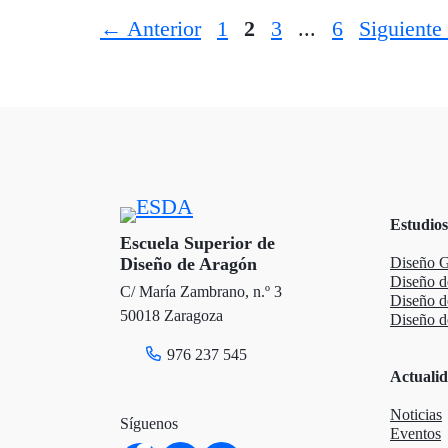
Página
Página
Página
Página
←
Anterior
1
2
3
...
6
Siguiente
Estudios
Escuela Superior de
Diseño de Aragón
Diseño G
Diseño d
C/ María Zambrano, n.º 3
Diseño 
50018 Zaragoza
Diseño de
976 237 545
Actuali
Noticias
Síguenos
Eventos