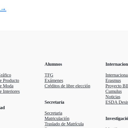
→
Alumnos
Internacion
ráfico
TFG
Internaciona
e Producto
Exámenes
Erasmus
de Moda
Créditos de libre elección
Proyecto BI
 Interiores
Cumulus
Noticias
Secretaría
ESDA Desis
dad
Secretaria
Matriculación
Investigaci
Traslado de Matrícula