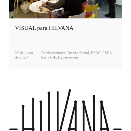
VISUAL para HILVANA
22 de junio
Colaboraciones
,
Diseño Social
,
ESDA
,
ESDA
de 2020
Desis Lab
,
Experiencias