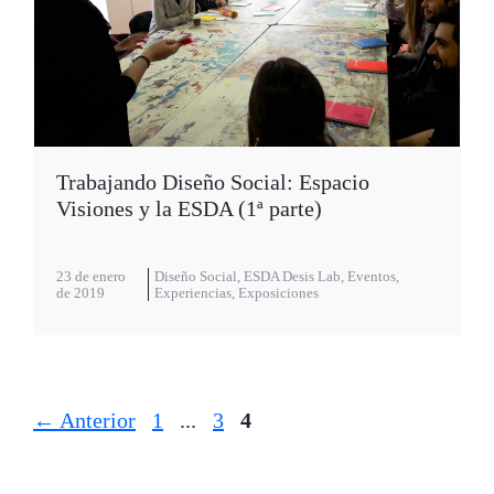
Trabajando Diseño Social: Espacio
Visiones y la ESDA (1ª parte)
23 de enero
Diseño Social
,
ESDA Desis Lab
,
Eventos
,
de 2019
Experiencias
,
Exposiciones
Página
Página
Página
←
Anterior
1
...
3
4