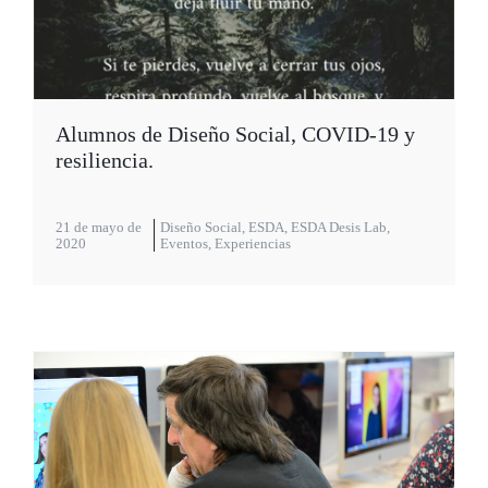
Alumnos de Diseño Social, COVID-19 y
resiliencia.
21 de mayo de
Diseño Social
,
ESDA
,
ESDA Desis Lab
,
2020
Eventos
,
Experiencias