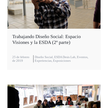
Trabajando Diseño Social: Espacio
Visiones y la ESDA (2º parte)
25 de febrero
Diseño Social
,
ESDA Desis Lab
,
Eventos
,
de 2019
Experiencias
,
Exposiciones