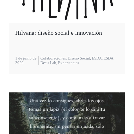
Hilvana: diseño social e innovación
1 de junio de
Colaboraciones
,
Diseño Social
,
ESDA
,
ESDA
2020
Desis Lab
,
Experiencias