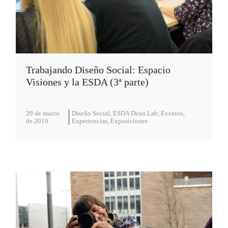
Trabajando Diseño Social: Espacio
Visiones y la ESDA (3ª parte)
29 de marzo
Diseño Social
,
ESDA Desis Lab
,
Eventos
,
de 2019
Experiencias
,
Exposiciones