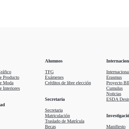
Alumnos
Internacion
ráfico
TFG
Internaciona
e Producto
Exámenes
Erasmus
de Moda
Créditos de libre elección
Proyecto BI
 Interiores
Cumulus
Noticias
Secretaría
ESDA Desis
dad
Secretaria
Matriculación
Investigaci
Traslado de Matrícula
Becas
Manifiesto