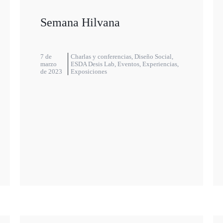
Semana Hilvana
7 de
Charlas y conferencias
,
Diseño Social
,
marzo
ESDA Desis Lab
,
Eventos
,
Experiencias
,
de 2023
Exposiciones