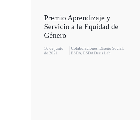
Premio Aprendizaje y
Servicio a la Equidad de
Género
16 de junio
Colaboraciones
,
Diseño Social
,
de 2021
ESDA
,
ESDA Desis Lab