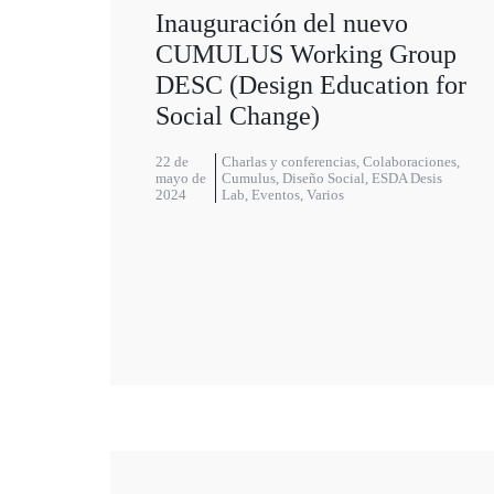
Inauguración del nuevo
CUMULUS Working Group
DESC (Design Education for
Social Change)
22 de
Charlas y conferencias
,
Colaboraciones
,
mayo de
Cumulus
,
Diseño Social
,
ESDA Desis
2024
Lab
,
Eventos
,
Varios