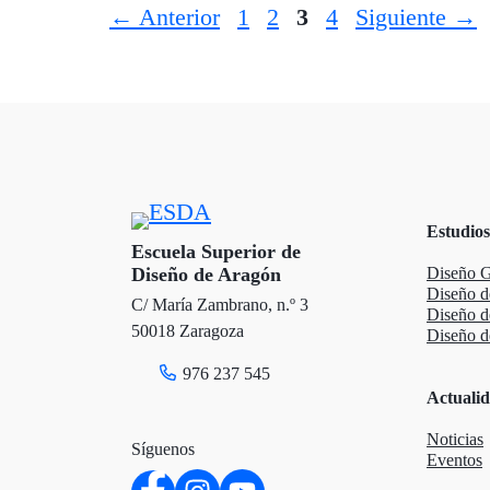
Página
Página
Página
Página
←
Anterior
1
2
3
4
Siguiente
→
Estudios
Escuela Superior de
Diseño de Aragón
Diseño G
Diseño d
C/ María Zambrano, n.º 3
Diseño 
50018 Zaragoza
Diseño de
976 237 545
Actuali
Noticias
Síguenos
Eventos