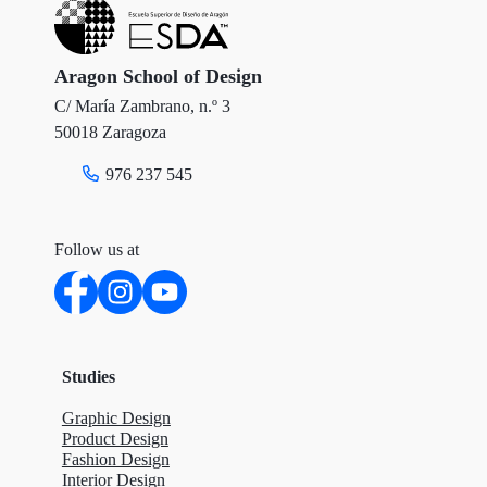
e
o
d
r
o
I
Aragon School of Design
C/ María Zambrano, n.º 3
k
n
50018 Zaragoza
976 237 545
Follow us at
Studies
Graphic Design
Product Design
Fashion Design
Interior Design