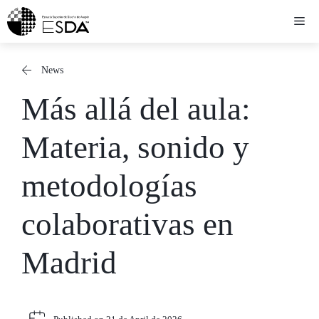
Skip
Me
to
content
News
Más allá del aula:
Materia, sonido y
metodologías
colaborativas en
Madrid