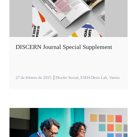
DISCERN Journal Special Supplement
27 de febrero de 2025
Diseño Social
,
ESDA Desis Lab
,
Varios