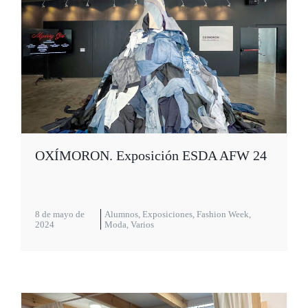
OXÍMORON. Exposición ESDA AFW 24
8 de mayo de
Alumnos
,
Exposiciones
,
Fashion Week
,
2024
Moda
,
Varios