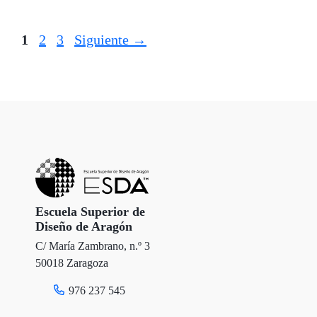
Página
Página
Página
1
2
3
Siguiente
→
Escuela Superior de
Diseño de Aragón
C/ María Zambrano, n.º 3
50018 Zaragoza
976 237 545