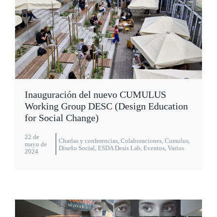
Inauguración del nuevo CUMULUS
Working Group DESC (Design Education
for Social Change)
22 de
Charlas y conferencias
,
Colaboraciones
,
Cumulus
,
mayo de
Diseño Social
,
ESDA Desis Lab
,
Eventos
,
Varios
2024