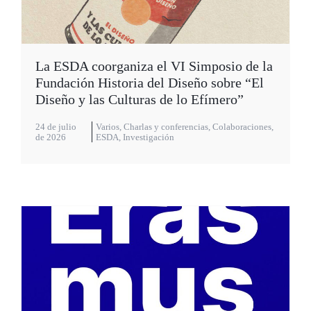
La ESDA coorganiza el VI Simposio de la
Fundación Historia del Diseño sobre “El
Diseño y las Culturas de lo Efímero”
24 de julio
Varios
,
Charlas y conferencias
,
Colaboraciones
,
de 2026
ESDA
,
Investigación