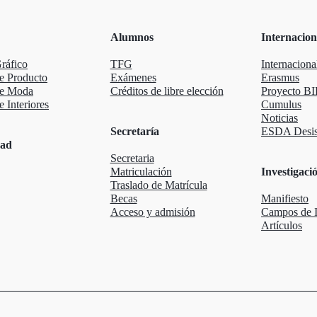
Alumnos
Internacion
ráfico
TFG
Internaciona
e Producto
Exámenes
Erasmus
de Moda
Créditos de libre elección
Proyecto BI
 Interiores
Cumulus
Noticias
Secretaría
ESDA Desis
dad
Secretaria
Matriculación
Investigaci
Traslado de Matrícula
Becas
Manifiesto
Acceso y admisión
Campos de I
Artículos