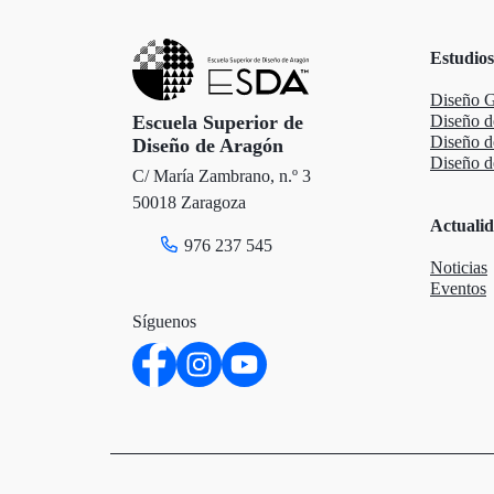
Estudios
Diseño G
Escuela Superior de
Diseño d
Diseño 
Diseño de Aragón
Diseño de
C/ María Zambrano, n.º 3
50018 Zaragoza
Actuali
976 237 545
Noticias
Eventos
Síguenos