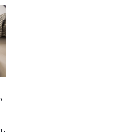
o
 la