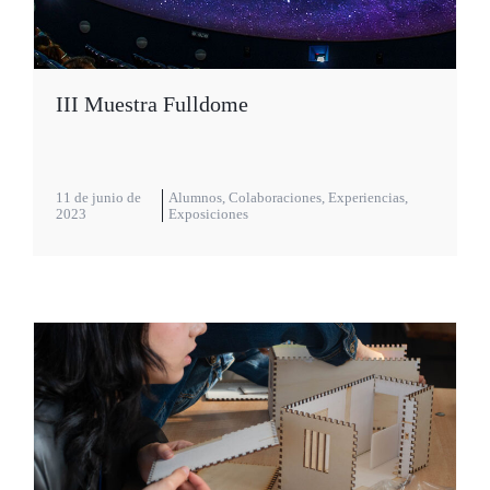
III Muestra Fulldome
11 de junio de
Alumnos
,
Colaboraciones
,
Experiencias
,
2023
Exposiciones