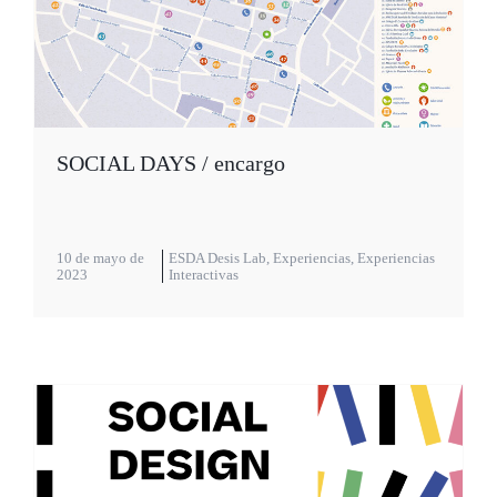
SOCIAL DAYS / encargo
10 de mayo de
ESDA Desis Lab
,
Experiencias
,
Experiencias
2023
Interactivas