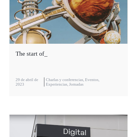
The start of_
29 de abril de
Charlas y conferencias
,
Eventos
,
2023
Experiencias
,
Jornadas