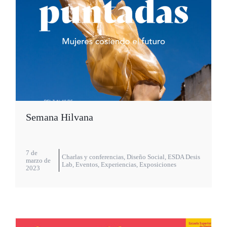
Semana Hilvana
7 de
Charlas y conferencias
,
Diseño Social
,
ESDA Desis
marzo de
Lab
,
Eventos
,
Experiencias
,
Exposiciones
2023