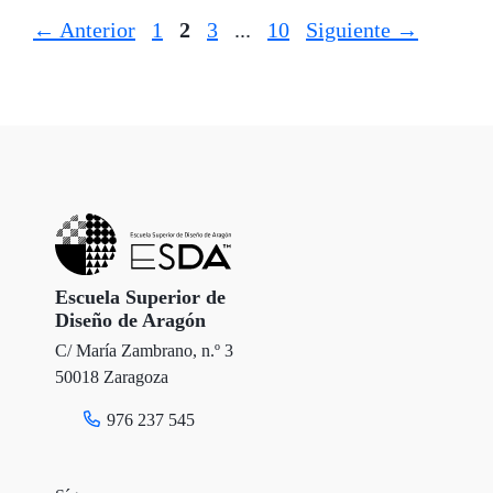
Página
Página
Página
Página
←
Anterior
1
2
3
...
10
Siguiente
→
Escuela Superior de
Diseño de Aragón
C/ María Zambrano, n.º 3
50018 Zaragoza
976 237 545