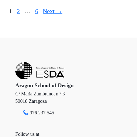
Page
Page
Page
1
2
…
6
Next
→
Aragon School of Design
C/ María Zambrano, n.º 3
50018 Zaragoza
976 237 545
Follow us at