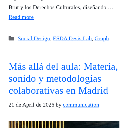
Brut y los Derechos Culturales, diseñando …
Read more
Categories
Social Design
,
ESDA Desis Lab
,
Graph
Más allá del aula: Materia,
sonido y metodologías
colaborativas en Madrid
21 de April de 2026
by
communication