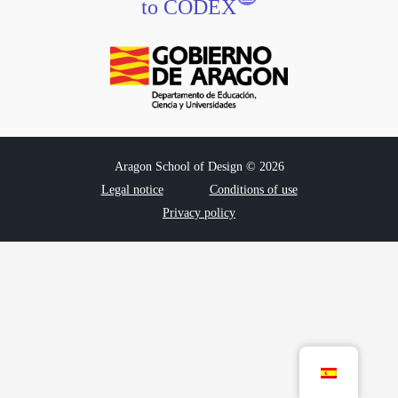
to CODEX
Aragon School of Design © 2026
Legal notice
Conditions of use
Privacy policy